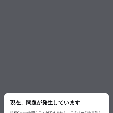
ダイアログの開始
現在、問題が発生しています
現在Canvaを開くことができません。このページを更新し